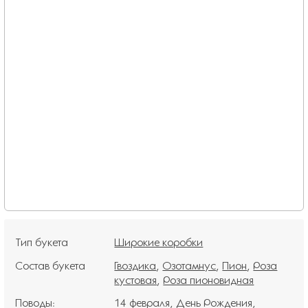
Тип букета
Широкие коробки
Состав букета
Гвоздика
Озотамнус
Пион
Роза
кустовая
Роза пионовидная
Поводы:
14 февраля
День Рождения