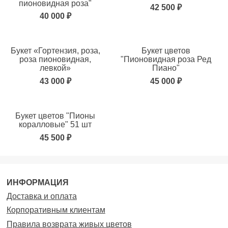
Лилия
Лимониум
пионовидная роза"
42 500 ₽
Магнолия
Мимоза
40 000 ₽
Мускари
Нарцисс
Нерине
Нобилис
Букет «Гортензия, роза,
Букет цветов
Озотамнус
Оксипеталум
роза пионовидная,
"Пионовидная роза Ред
Орхидея
Персик
левкой»
Пиано"
Пион
Подсолнух
43 000 ₽
45 000 ₽
Протея
Пуансеттия
Пшеница
Ранункулюс
Букет цветов "Пионы
Роза
Роза кустовая
коралловые" 51 шт
Роза пионовидная
Ромашка
45 500 ₽
Серрурия
Сетария
Сирень
Скабиоза
Снежноягодник
Статица
Суккуленты
Сухоцветы
ИНФОРМАЦИЯ
Трахелиум
Туя
Доставка и оплата
Тысячелистник
Тюльпан
Корпоративным клиентам
Фрезия
Хамелациум
Правила возврата живых цветов