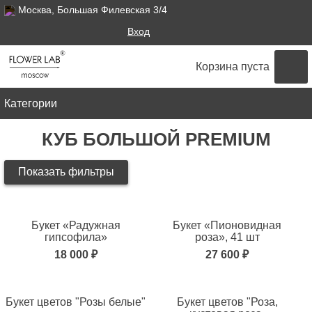
Москва, Большая Филевская 3/4
Поиск
Вход
ФОРМА ПОИСКА
Корзина пуста
Категории
КУБ БОЛЬШОЙ PREMIUM
Показать фильтры
Сортировка:
Букет «Радужная
Букет «Пионовидная
гипсофила»
роза», 41 шт
Цена
18 000 ₽
27 600 ₽
Букет цветов "Розы белые"
Букет цветов "Роза,