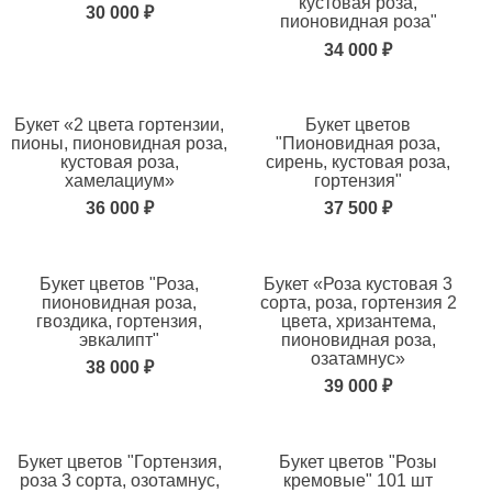
кустовая роза,
30 000 ₽
пионовидная роза"
Состав букета
34 000 ₽
Аллиум
Альстромерия
Амариллис
Анемон
Антуриум
Астильба
Букет «2 цвета гортензии,
Букет цветов
Астранция
Брассика
пионы, пионовидная роза,
"Пионовидная роза,
кустовая роза,
сирень, кустовая роза,
Бруния
Бувардия
хамелациум»
гортензия"
Верба
Вероника
36 000 ₽
37 500 ₽
Вибурнум
Гвоздика
Гениста
Георгин
Гербера
Гиацинт
Букет цветов "Роза,
Букет «Роза кустовая 3
пионовидная роза,
сорта, роза, гортензия 2
Гиперикум
Гипсофила
гвоздика, гортензия,
цвета, хризантема,
Гладиолус
Гортензия
эвкалипт"
пионовидная роза,
озатамнус»
Дельфиниум
Илекс
38 000 ₽
39 000 ₽
Ирис
Калла
Кампанула
Красивоплодник
Краспедия
Лаванда
Букет цветов "Гортензия,
Букет цветов "Розы
Левкой
Леукадендрон
роза 3 сорта, озотамнус,
кремовые" 101 шт