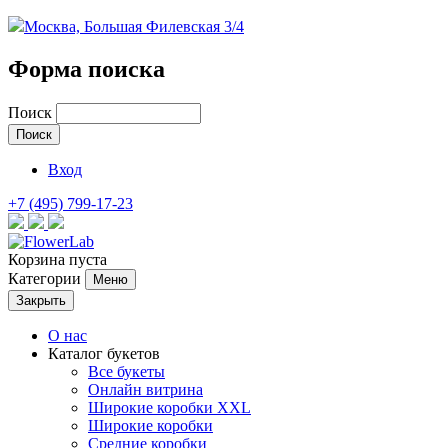
Москва, Большая Филевская 3/4
Форма поиска
Поиск
Вход
+7 (495) 799-17-23
Корзина пуста
Категории
Меню
Закрыть
О нас
Каталог букетов
Все букеты
Онлайн витрина
Широкие коробки XXL
Широкие коробки
Средние коробки