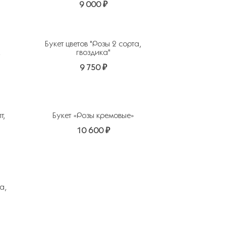
9 000 ₽
Букет цветов "Розы 2 сорта,
,
гвоздика"
9 750 ₽
т,
Букет «Розы кремовые»
10 600 ₽
та,