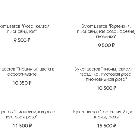
кет цветов "Роза желтая
Букет цветов "Гортензия,
пионовидная"
пионовидная роза, фрезия
гвоздика"
9 500 ₽
9 500 ₽
ь в избранное
 цветов "Гиацинты" цвета в
Букет цветов "пионы, эвкалип
ассортименте
гвоздика, кустовая роза,
пионовидная роза"
10 350 ₽
10 500 ₽
ь в избранное
 цветов "Пионовидная роза,
Букет цветов "Гортензия 2 цве
кустовая роза"
пионы, розы"
11 500 ₽
15 500 ₽