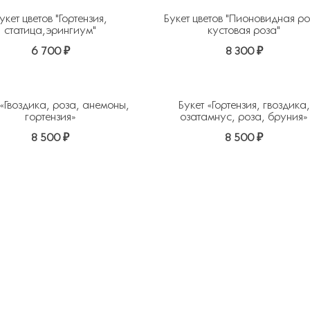
укет цветов "Гортензия,
Букет цветов "Пионовидная ро
статица,эрингиум"
кустовая роза"
6 700 ₽
8 300 ₽
ь в избранное
 «Гвоздика, роза, анемоны,
Букет «Гортензия, гвоздика,
гортензия»
озатамнус, роза, бруния»
8 500 ₽
8 500 ₽
ь в избранное