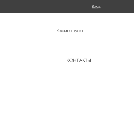
Поиск
Вход
ФОРМА ПОИСКА
Корзина пуста
КОНТАКТЫ
Региональные представительства