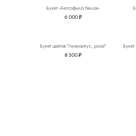
Букет «Гипсофила белая»
Б
6 000 ₽
Добавить в избранное
Добавит
Букет цветов "Лизиантус, роза"
Букет
8 500 ₽
Добавить в избранное
Добавит