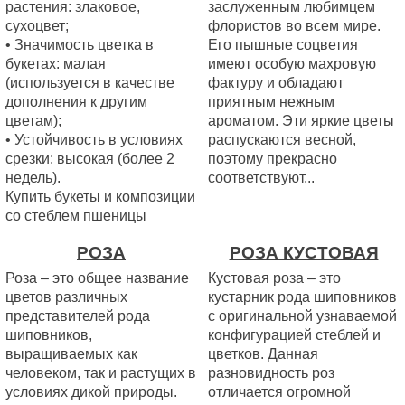
растения: злаковое,
заслуженным любимцем
сухоцвет;
флористов во всем мире.
• Значимость цветка в
Его пышные соцветия
букетах: малая
имеют особую махровую
(используется в качестве
фактуру и обладают
дополнения к другим
приятным нежным
цветам);
ароматом. Эти яркие цветы
• Устойчивость в условиях
распускаются весной,
срезки: высокая (более 2
поэтому прекрасно
недель).
соответствуют...
Купить букеты и композиции
со стеблем пшеницы
РОЗА
РОЗА КУСТОВАЯ
Роза – это общее название
Кустовая роза – это
цветов различных
кустарник рода шиповников
представителей рода
с оригинальной узнаваемой
шиповников,
конфигурацией стеблей и
выращиваемых как
цветков. Данная
человеком, так и растущих в
разновидность роз
условиях дикой природы.
отличается огромной