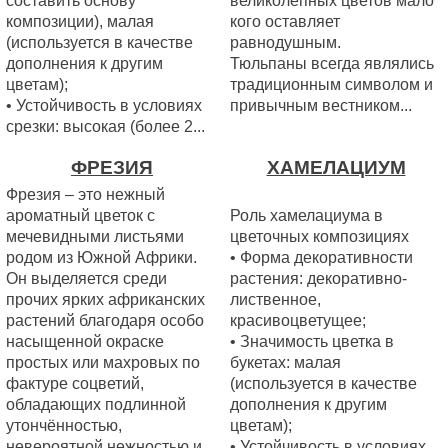
составить основу
великолепных цветов мало
композиции), малая
кого оставляет
(используется в качестве
равнодушным.
дополнения к другим
Тюльпаны всегда являлись
цветам);
традиционным символом и
• Устойчивость в условиях
привычным вестником...
срезки: высокая (более 2...
ФРЕЗИЯ
ХАМЕЛАЦИУМ
Фрезия – это нежный
ароматный цветок с
Роль хамелациума в
мечевидными листьями
цветочных композициях
родом из Южной Африки.
• Форма декоративности
Он выделяется среди
растения: декоративно-
прочих ярких африканских
лиственное,
растений благодаря особо
красивоцветущее;
насыщенной окраске
• Значимость цветка в
простых или махровых по
букетах: малая
фактуре соцветий,
(используется в качестве
обладающих подлинной
дополнения к другим
утончённостью,
цветам);
невероятной нежностью и
• Устойчивость в условиях