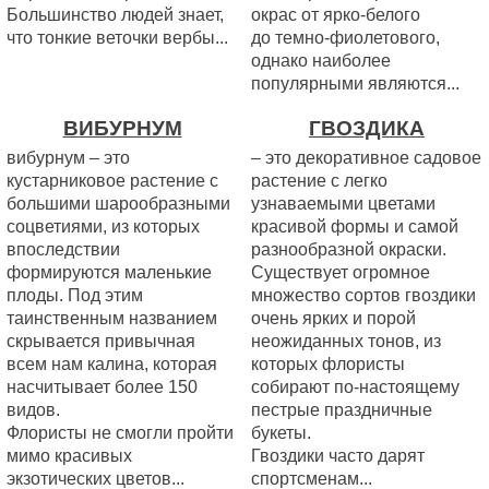
Большинство людей знает,
окрас от ярко-белого
что тонкие веточки вербы...
до темно-фиолетового,
однако наиболее
популярными являются...
ВИБУРНУМ
ГВОЗДИКА
вибурнум – это
– это декоративное садовое
кустарниковое растение с
растение с легко
большими шарообразными
узнаваемыми цветами
соцветиями, из которых
красивой формы и самой
впоследствии
разнообразной окраски.
формируются маленькие
Существует огромное
плоды. Под этим
множество сортов гвоздики
таинственным названием
очень ярких и порой
скрывается привычная
неожиданных тонов, из
всем нам калина, которая
которых флористы
насчитывает более 150
собирают по-настоящему
видов.
пестрые праздничные
Флористы не смогли пройти
букеты.
мимо красивых
Гвоздики часто дарят
экзотических цветов...
спортсменам...