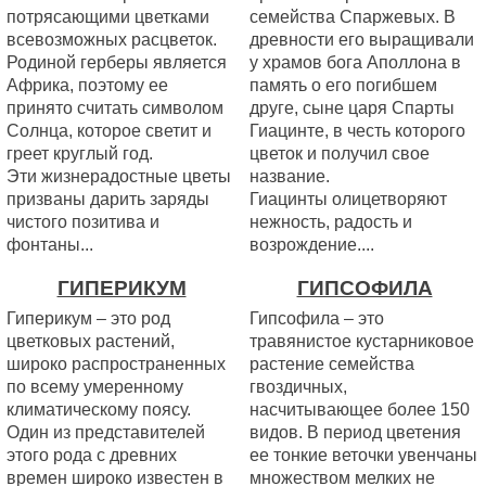
потрясающими цветками
семейства Спаржевых. В
всевозможных расцветок.
древности его выращивали
Родиной герберы является
у храмов бога Аполлона в
Африка, поэтому ее
память о его погибшем
принято считать символом
друге, сыне царя Спарты
Солнца, которое светит и
Гиацинте, в честь которого
греет круглый год.
цветок и получил свое
Эти жизнерадостные цветы
название.
призваны дарить заряды
Гиацинты олицетворяют
чистого позитива и
нежность, радость и
фонтаны...
возрождение....
ГИПЕРИКУМ
ГИПСОФИЛА
Гиперикум – это род
Гипсофила – это
цветковых растений,
травянистое кустарниковое
широко распространенных
растение семейства
по всему умеренному
гвоздичных,
климатическому поясу.
насчитывающее более 150
Один из представителей
видов. В период цветения
этого рода с древних
ее тонкие веточки увенчаны
времен широко известен в
множеством мелких не