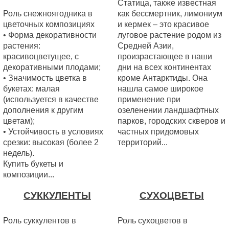
Статица, также известная
Роль снежноягодника в
как бессмертник, лимониум
цветочных композициях
и кермек – это красивое
• Форма декоративности
луговое растение родом из
растения:
Средней Азии,
красивоцветущее, с
произрастающее в наши
декоративными плодами;
дни на всех континентах
• Значимость цветка в
кроме Антарктиды. Она
букетах: малая
нашла самое широкое
(используется в качестве
применение при
дополнения к другим
озеленении ландшафтных
цветам);
парков, городских скверов и
• Устойчивость в условиях
частных придомовых
срезки: высокая (более 2
территорий...
недель).
Купить букеты и
композиции...
СУККУЛЕНТЫ
СУХОЦВЕТЫ
Роль суккулентов в
Роль сухоцветов в