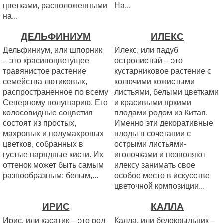
цветками, расположенными
На...
на...
ДЕЛЬФИНИУМ
ИЛЕКС
Дельфиниум, или шпорник
Илекс, или падуб
– это красивоцветущее
остролистый – это
травянистое растение
кустарниковое растение с
семейства лютиковых,
колючими кожистыми
распространенное по всему
листьями, белыми цветками
Северному полушарию. Его
и красивыми яркими
колосовидные соцветия
плодами родом из Китая.
состоят из простых,
Именно эти декоративные
махровых и полумахровых
плоды в сочетании с
цветков, собранных в
острыми листьями-
густые нарядные кисти. Их
иголочками и позволяют
оттенок может быть самым
илексу занимать свое
разнообразным: белым,...
особое место в искусстве
цветочной композиции...
ИРИС
КАЛЛА
Ирис, или касатик – это род
Калла, или белокрыльник –