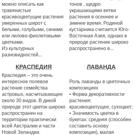
можно описать как
тонов , щедро
травянистые
украшающими ветви
красивоцветущие растения
растения в осеннее и
умеренных широт с
зимнее время. Родиной
белыми, голубыми, синими
кустарника считается Юго-
или лилово-фиолетовыми
Восточная Азия, однако в
цветками.
природе растение широко
Из культурных
распространено в...
разновидностей...
КРАСПЕДИЯ
ЛАВАНДА
Краспедия – это очень
интересное полевое
Роль лаванды в цветочных
растение семейства
композициях
астровых, насчитывающее
• Форма декоративности
около 30 видов. В дикой
растения:
природе этот цветок широко
красивоцветущее, сухоцвет;
распространен на
• Значимость цветка в
территории практически
букетах: средняя (способен
всей Австралии и части
составить основу
Новой Зеландии.
композиции), малая