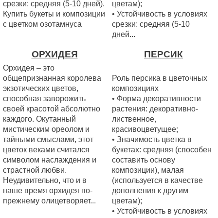
срезки: средняя (5-10 дней).
цветам);
Купить букеты и композиции
• Устойчивость в условиях
с цветком озотамнуса
срезки: средняя (5-10
дней...
ОРХИДЕЯ
ПЕРСИК
Орхидея – это
общепризнанная королева
Роль персика в цветочных
экзотических цветов,
композициях
способная заворожить
• Форма декоративности
своей красотой абсолютно
растения: декоративно-
каждого. Окутанный
лиственное,
мистическим ореолом и
красивоцветущее;
тайными смыслами, этот
• Значимость цветка в
цветок веками считался
букетах: средняя (способен
символом наслаждения и
составить основу
страстной любви.
композиции), малая
Неудивительно, что и в
(используется в качестве
наше время орхидея по-
дополнения к другим
прежнему олицетворяет...
цветам);
• Устойчивость в условиях