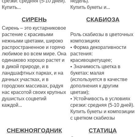
срезки: средняя (5-10 дней).
недель).
Купить...
Купить букеты и...
СИРЕНЬ
СКАБИОЗА
Сирень – это кустарниковое
растение с красивыми
Роль скабиозы в цветочных
нежными цветами, широко
композициях
распространенное и горячо
• Форма декоративности
любимое во всем мире. Она
растения:
одинаково хорошо растет и
красивоцветущее;
в дикой природе, и в
• Значимость цветка в
ландшафтных парках, и на
букетах: малая
дачных участках, и в
(используется в качестве
городских массивах, радуя
дополнения к другим
нас красотой своих крупных
цветам);
душистых соцветий
• Устойчивость в условиях
каждой...
срезки: средняя (5-10 дней).
Купить букеты и композиции
с цветком скабиозы
СНЕЖНОЯГОДНИК
СТАТИЦА