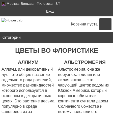
Москва, Большая Филевская 3/4
Поиск
Вход
ФОРМА ПОИСКА
Корзина пуста
Категории
ЦВЕТЫ ВО ФЛОРИСТИКЕ
АЛЛИУМ
АЛЬСТРОМЕРИЯ
Аллиум, или декоративный
Альстромерия, она же
лук – это общее название
перуанская лилия или
отдельного рода растений,
лилия инков — это
множество разновидностей
чарующий цветок родом из
которого используется в
Южной Америки, который
основном в декоративных
коренные обитатели
целях. Это растение весьма
континента считали даром
популярно в среде
Солнечного божества и
садоводов из-за
потому наделяли его