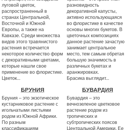
луговой цветок,
разновидность
распространенный в
декоративной капусты,
странах Центральной,
активно использующаяся
Восточной и Южной
во флористике в качестве
Европы, а также на
основы многих букетов. В
Кавказе. Среди множества
цветочных композициях
видов этого травянистого
данное растение зачастую
растения встречается
занимает центральное
некоторое количество форм
место, тем самым обретая
с декоративными цветами,
большую значимость в
которые нашли свое
различных букетах и
применение во флористике.
аранжировках.
Цветок...
Брасика выглядит...
БРУНИЯ
БУВАРДИЯ
Бруния – это экзотическое
Бувардия – это
кустарниковое растение с
вечнозеленое цветковое
игольчатыми листьями
растение родом из
родом из Южной Африки.
тропических и
По разным
субтропических поясов
классификациям
Центральной Америки. Ее