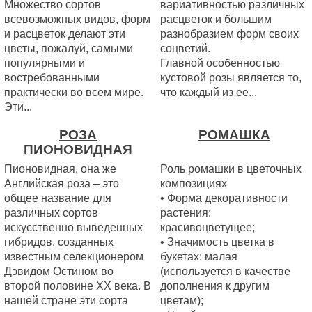
Множество сортов
вариативностью различных
всевозможных видов, форм
расцветок и большим
и расцветок делают эти
разнобразием форм своих
цветы, пожалуй, самыми
соцветий.
популярными и
Главной особенностью
востребованными
кустовой розы является то,
практически во всем мире.
что каждый из ее...
Эти...
РОЗА
РОМАШКА
ПИОНОВИДНАЯ
Пионовидная, она же
Роль ромашки в цветочных
Английская роза – это
композициях
общее название для
• Форма декоративности
различных сортов
растения:
искусственно выведенных
красивоцветущее;
гибридов, созданных
• Значимость цветка в
известным селекционером
букетах: малая
Дэвидом Остином во
(используется в качестве
второй половине XX века. В
дополнения к другим
нашей стране эти сорта
цветам);