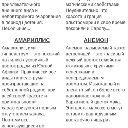
привлекательного
магическими свойствами.
внешнего вида и
Неудивительно, что
неповторимого очарования
красота и грация
в период цветения.
альстромерии в свое время
Небольшие...
покорили и Европу....
АМАРИЛЛИС
АНЕМОН
Амариллис, или
Анемон, называемый также
гиппеаструм – это похожий
ветреницей – это красивый
на лилию луковичный
нежный цветок семейства
цветок родом из Южной
лютиковых с хрупкими
Африки. Практически все
лепестками и
виды гиппеаструма,
непередаваемым
произрастающие на
ароматом. Изысканный и
собственной родине, при
элегантный, он более всего
всей своей красоте и
напоминает крупный
оригинальности
бархатистый цветок мака.
характеризуются полным
Эти цветы мало кого могут
отсутствием запаха.
оставить равнодушным:
Поэтому все
достаточно лишь раз...
использующиеся во