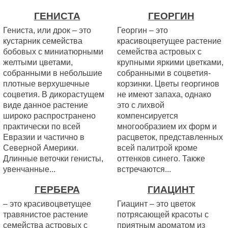
ГЕНИСТА
ГЕОРГИН
Гениста, или дрок – это
Георгин – это
кустарник семейства
красивоцветущее растение
бобовых с миниатюрными
семейства астровых с
желтыми цветами,
крупными яркими цветками,
собранными в небольшие
собранными в соцветия-
плотные верхушечные
корзинки. Цветы георгинов
соцветия. В дикорастущем
не имеют запаха, однако
виде данное растение
это с лихвой
широко распространено
компенсируется
практически по всей
многообразием их форм и
Евразии и частично в
расцветок, представленных
Северной Америки.
всей палитрой кроме
Длинные веточки генисты,
оттенков синего. Также
увенчанные...
встречаются...
ГЕРБЕРА
ГИАЦИНТ
– это красивоцветущее
Гиацинт – это цветок
травянистое растение
потрясающей красоты с
семейства астровых с
приятным ароматом из