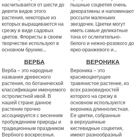
насчитывается от шести до
пышные соцветия очень
девяти видов этого
декоративны и напоминают
растения, некоторые из
россыпи маленьких
которых выращиваются на
звездочек. Цветки могут
срезку в виде садовых
иметь самые деликатные
цветов. Флористы в своем
тона от ослепительно-
творчестве используют в
белого и нежно-розового до
основном брунию...
ярко-оранжевого и...
ВЕРБА
ВЕРОНИКА
Верба – это народные
Вероника – это
названия древесного
красивоцветущее
растения, по ботанической
травянистое растение, из
классификации именуемого
всех разновидностей
остролистной ивой. В
которого на срезку в
нашей стране данное
основном используются
растение прочно
вероника длиннолистная.
ассоциируется с весенним
Ее цветки, собранные
пробуждением природы и
в верхушечные
традиционным праздником
кистевидные соцветия,
Вербного воскресенья.
имеют разнообразный