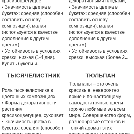
красивоцветущее;
декоративными плодами;
• Значимость цветка в
• Значимость цветка в
букетах: средняя (способен
букетах: средняя (способен
составить основу
составить основу
композиции), малая
композиции), малая
(используется в качестве
(используется в качестве
дополнения к другим
дополнения к другим
цветам);
цветам);
• Устойчивость в условиях
• Устойчивость в условиях
срезки: низкая (1-4 дня).
срезки: высокая (более 2...
Купить букеты и...
ТЫСЯЧЕЛИСТНИК
ТЮЛЬПАН
Тюльпаны – это очень
Роль тысячелистника в
красивые, невероятно
цветочных композициях
яркие и по-настоящему
• Форма декоративности
самодостаточные цветы,
растения:
горячо любимые во всем
красивоцветущее, сухоцвет;
мире. Совершенство форм,
• Значимость цветка в
разнообразие оттенков и
букетах: средняя (способен
тонкий аромат этих