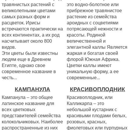
травянистых растений с
это водно-болотное или
великолепными цветами
прибрежное травянистое
самых разных форм и
растение из семейства
расцветок. Ирисы
ароидных с соцветиями
встречаются практически на
потрясающей нежности и
всех континентах, а их род
красоты. Родиной
насчитывает около 800
величественной и
видов.
элегантной каллы Является
Эти цветы были известны
жаркая и богатая своей
людям еще в Древнем
флорой Южная Африка.
Египте, однако свое
Цветки каллы имеют
современное название в
уникальную форму, а ее
честь...
современные...
КАМПАНУЛА
КРАСИВОПЛОДНИК
Кампанула – это общее
Красивоплодник, или
латинское название для
Калликарпа – это
всех цветковых
небольшой кустарник с
представителей семейства
красивыми плодами белых,
колокольчиковых. Наиболее
розовых, красных,
распространенные из них
фиолетовых или пурпурных