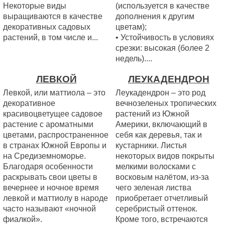
Некоторые виды
(используется в качестве
выращиваются в качестве
дополнения к другим
декоративных садовых
цветам);
растений, в том числе и...
• Устойчивость в условиях
срезки: высокая (более 2
недель)....
ЛЕВКОЙ
ЛЕУКАДЕНДРОН
Левкой, или маттиола – это
Леукадендрон – это род
декоративное
вечнозеленых тропических
красивоцветущее садовое
растений из Южной
растение с ароматными
Америки, включающий в
цветами, распространенное
себя как деревья, так и
в странах Южной Европы и
кустарники. Листья
на Средиземноморье.
некоторых видов покрыты
Благодаря особенности
мелкими волосками с
раскрывать свои цветы в
восковым налётом, из-за
вечернее и ночное время
чего зеленая листва
левкой и маттиолу в народе
приобретает отчетливый
часто называют «ночной
серебристый оттенок.
фиалкой».
Кроме того, встречаются