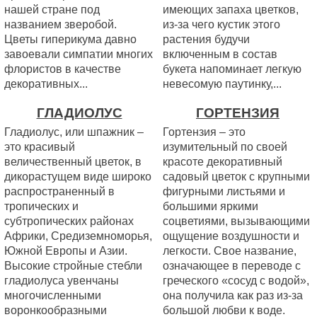
нашей стране под
имеющих запаха цветков,
названием зверобой.
из-за чего кустик этого
Цветы гиперикума давно
растения будучи
завоевали симпатии многих
включенным в состав
флористов в качестве
букета напоминает легкую
декоративных...
невесомую паутинку,...
ГЛАДИОЛУС
ГОРТЕНЗИЯ
Гладиолус, или шпажник –
Гортензия – это
это красивый
изумительный по своей
величественный цветок, в
красоте декоративный
дикорастущем виде широко
садовый цветок с крупными
распространенный в
фигурными листьями и
тропических и
большими яркими
субтропических районах
соцветиями, вызывающими
Африки, Средиземноморья,
ощущение воздушности и
Южной Европы и Азии.
легкости. Свое название,
Высокие стройные стебли
означающее в переводе с
гладиолуса увенчаны
греческого «сосуд с водой»,
многочисленными
она получила как раз из-за
воронкообразными
большой любви к воде.