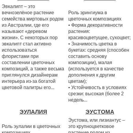
Эвкалипт – это
вечнозелёное растение
Роль эрингиума в
семейства миртовых родом
цветочных композициях
из Австралии, где его
• Форма декоративности
называют «деревом
растения:
жизни». С некоторых пор
красивоцветущее, сухоцвет;
эвкалипт стал активно
• Значимость цветка в
использоваться
букетах: средняя (способен
флористами при
составить основу
составлении цветочных
композиции), малая
композиций, а также весьма
(используется в качестве
приглянулся дизайнерам
дополнения к другим
интерьера из-за богатой
цветам);
цветовой палитры его...
• Устойчивость в условиях
срезки: высокая (более 2
недель...
ЭУЛАЛИЯ
ЭУСТОМА
Эустома, или лизиантус –
Роль эулалии в цветочных
это крупноцветковое
композициях
растение родом из