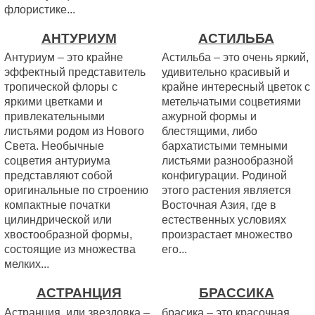
флористике...
АНТУРИУМ
АСТИЛЬБА
Антуриум – это крайне
Астильба – это очень яркий,
эффектный представитель
удивительно красивый и
тропической флоры с
крайне интересный цветок с
яркими цветками и
метельчатыми соцветиями
привлекательными
ажурной формы и
листьями родом из Нового
блестящими, либо
Света. Необычные
бархатистыми темными
соцветия антуриума
листьями разнообразной
представляют собой
конфигурации. Родиной
оригинальные по строению
этого растения является
компактные початки
Восточная Азия, где в
цилиндрической или
естественных условиях
хвостообразной формы,
произрастает множество
состоящие из множества
его...
мелких...
АСТРАНЦИЯ
БРАССИКА
Астранция, или звездовка –
брасика – это красочная