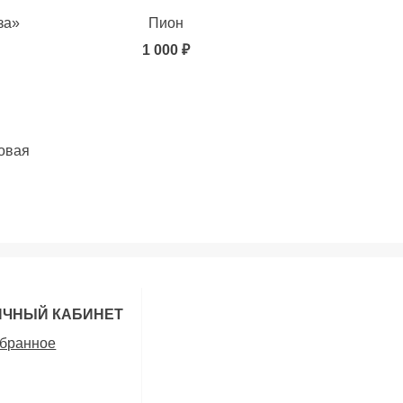
за»
Пион
1 000 ₽
товая
ИЧНЫЙ КАБИНЕТ
бранное