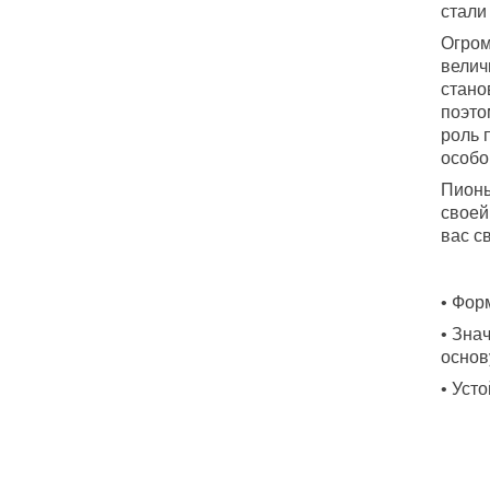
стали
Огром
велич
стано
поэто
роль 
особо
Пионы
своей
вас с
• Фор
• Зна
основ
• Уст