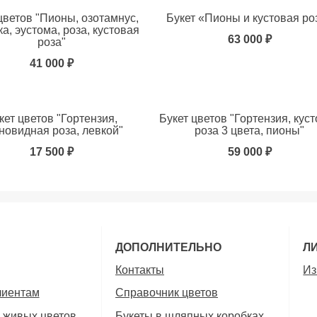
цветов "Пионы, озотамнус,
Букет «Пионы и кустовая ро
ка, эустома, роза, кустовая
63 000 ₽
роза"
41 000 ₽
ь в избранное
кет цветов "Гортензия,
Букет цветов "Гортензия, кус
новидная роза, левкой"
роза 3 цвета, пионы"
17 500 ₽
59 000 ₽
ДОПОЛНИТЕЛЬНО
Л
Контакты
Из
лиентам
Справочник цветов
 живых цветов
Букеты в шляпных коробках