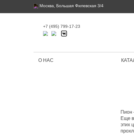
Москва, Большая Филевская 3/4
+7 (495) 799-17-23
О НАС
КАТА
Ограниченная серия
Пион 
Еще в
этих 
прохл