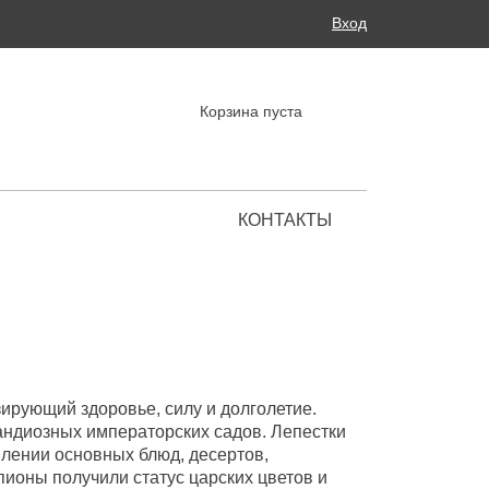
Поиск
Вход
ФОРМА ПОИСКА
Корзина пуста
КОНТАКТЫ
Региональные представительства
ирующий здоровье, силу и долголетие.
ндиозных императорских садов. Лепестки
влении основных блюд, десертов,
пионы получили статус царских цветов и