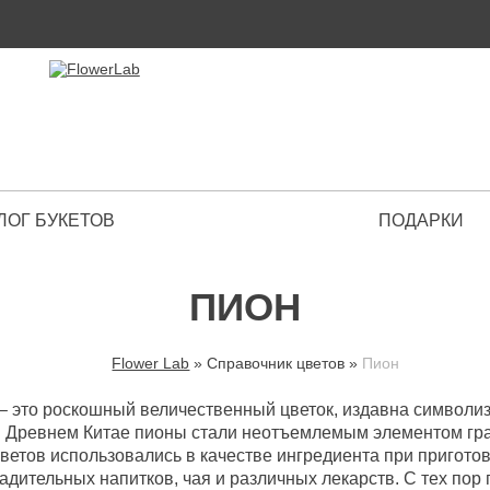
ЛОГ БУКЕТОВ
ПОДАРКИ
 Premium
ПИОН
Flower Lab
»
Справочник цветов
»
Пион
ВЫ ЗДЕСЬ
– это роскошный величественный цветок, издавна символиз
 Древнем Китае пионы стали неотъемлемым элементом гра
цветов использовались в качестве ингредиента при пригото
адительных напитков, чая и различных лекарств. С тех пор 