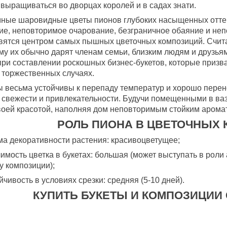
 выращиваться во дворцах королей и в садах знати.
ные шаровидные цветы пионов глубоких насыщенных отте
ие, неповторимое очарование, безграничное обаяние и не
вятся центром самых пышных цветочных композиций. Считает
му их обычно дарят членам семьи, близким людям и друзья
при составлении роскошных бизнес-букетов, которые призв
 торжественных случаях.
 весьма устойчивы к перепаду температур и хорошо перено
 свежести и привлекательности. Будучи помещенными в ваз
воей красотой, наполняя дом неповторимым стойким арома
РОЛЬ ПИОНА В ЦВЕТОЧНЫХ
ма декоративности растения: красивоцветущее;
чимость цветка в букетах: большая (может выступать в роли 
у композиции);
ойчивость в условиях срезки: средняя (5-10 дней).
КУПИТЬ БУКЕТЫ И КОМПОЗИЦИИ