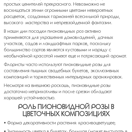
простых ценителей прекрасного. Невозможно не
восхищаться этими огромными цветами невероятных
расцветок, созданных гармонией всесильной природы,
высокого мастерства и непревзойденной фантазии.
В наши дни посадки пионовидных роз активно
применяются для украшения домовладений, дачных
участков, садов и ландшафтных парков, поскольку
большинство сортов являются кустовыми и наряду с
необычайной красотой имеют еще и потрясающий аромат.
Флористы часто используют пионовидные розы для
составления пышных свадебных букетов, эксклюзивных
композиций и торжественных интерьерных аранжировок.
Несмотря на внешнюю роскошь, пионовидные розы
достаточно неприхотливы и после срезки обладают
хорошей устойчивостью.
РОЛЬ ПИОНОВИДНОЙ РОЗЫ В
ЦВЕТОЧНЫХ КОМПОЗИЦИЯХ
• Форма декоративности растения: красивоцветущее;
• Значимость цветка в букетах: большая (может выступать в