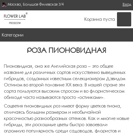
Москва, Большая Филевская 3/4
Поиск
Вход
ФОРМА ПОИСКА
Корзина пуста
Категории
РОЗА ПИОНОВИДНАЯ
Пионовидная, она же Английская роза – это общее
название для различных сортов искусственно выведенных
гибридов, созданных известным селекционером Дэвидом
Остином во второй половине XX века. В нашей стране эти
сорта пользуются высоким спросом и во флористическом
обиходе часто называются просто «остинками».
Соцветия пионовидных роз имеют форму цветков пиона,
отличаясь большим размером и необычайной
красочностью разнообразных оттенков. Как и многие новые
гибриды, эти роскошные цветы быстро завоевали
огромную популярность среди садоводов, флористов и