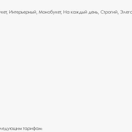
укет
Интерьерный
Монобукет
На каждый день
Строгий
Элег
 следующим тарифам: