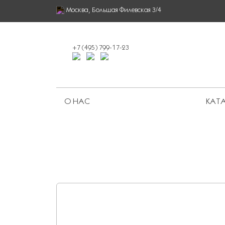
Москва, Большая Филевская 3/4
+7 (495) 799-17-23
О НАС
КАТА
Ограниченная серия