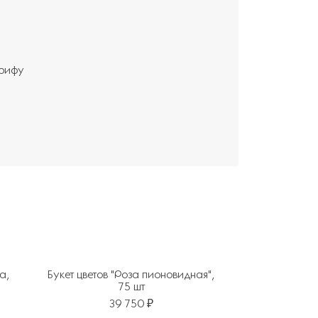
арифу
та,
Букет цветов "Роза пионовидная",
75 шт
39 750 ₽