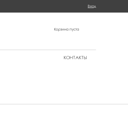
Поиск
Вход
ФОРМА ПОИСКА
Корзина пуста
КОНТАКТЫ
Региональные представительства