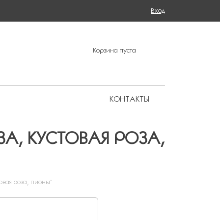
Поиск
Вход
ФОРМА ПОИСКА
Корзина пуста
КОНТАКТЫ
Региональные представительства
ЗА, КУСТОВАЯ РОЗА,
товая роза, пионы"