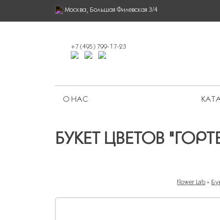
Москва, Большая Филевская 3/4
+7 (495) 799-17-23
О НАС
КАТА
Ограниченная серия
БУКЕТ ЦВЕТОВ "ГОР
Flower Lab
»
Бу