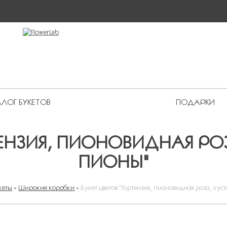
ЛОГ БУКЕТОВ
ПОДАРКИ
 Premium
ТЕНЗИЯ, ПИОНОВИДНАЯ РО
ПИОНЫ"
кеты
»
Широкие коробки
»
Букет цветов "Гортензия, пионовидная роза, кус
ВЫ ЗДЕСЬ